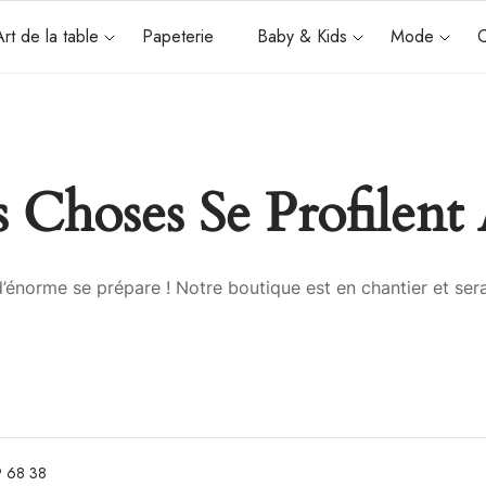
Art de la table
Papeterie
Baby & Kids
Mode
C
 Choses Se Profilent 
énorme se prépare ! Notre boutique est en chantier et sera
 68 38