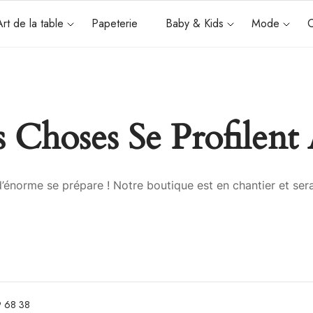
Art de la table
Papeterie
Baby & Kids
Mode
C
 Choses Se Profilent 
énorme se prépare ! Notre boutique est en chantier et sera
 68 38