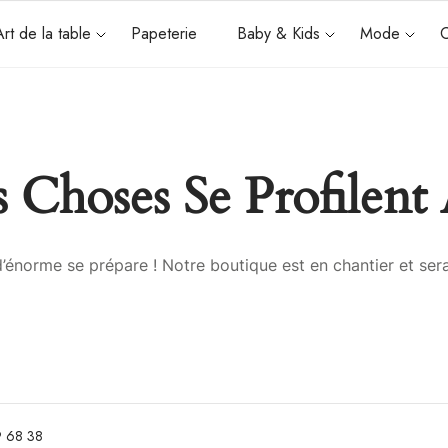
Art de la table
Papeterie
Baby & Kids
Mode
C
 Choses Se Profilent 
énorme se prépare ! Notre boutique est en chantier et sera
 68 38