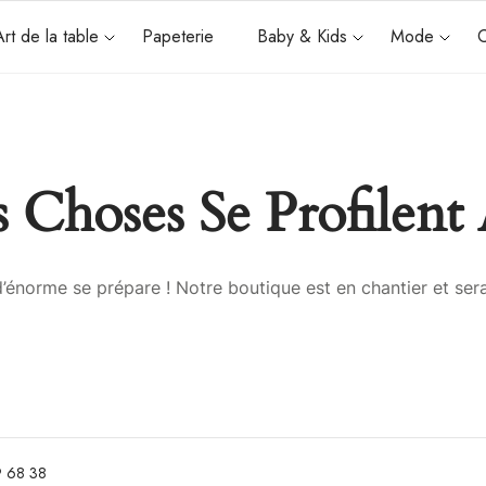
Art de la table
Papeterie
Baby & Kids
Mode
C
 Choses Se Profilent 
énorme se prépare ! Notre boutique est en chantier et sera
 68 38