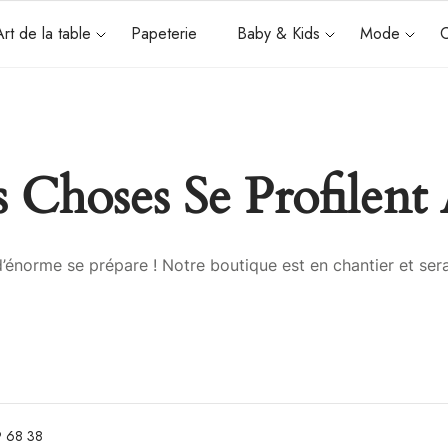
Art de la table
Papeterie
Baby & Kids
Mode
C
 Choses Se Profilent 
énorme se prépare ! Notre boutique est en chantier et sera
 68 38