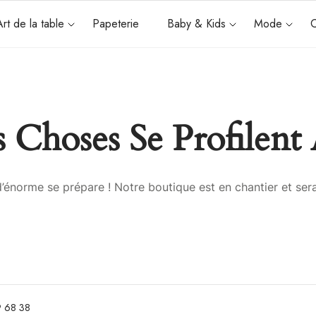
Art de la table
Papeterie
Baby & Kids
Mode
C
 Choses Se Profilent 
énorme se prépare ! Notre boutique est en chantier et sera
 68 38