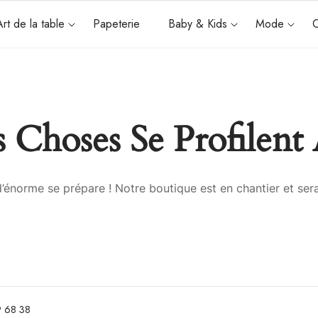
Art de la table
Papeterie
Baby & Kids
Mode
C
 Choses Se Profilent 
énorme se prépare ! Notre boutique est en chantier et sera
 68 38