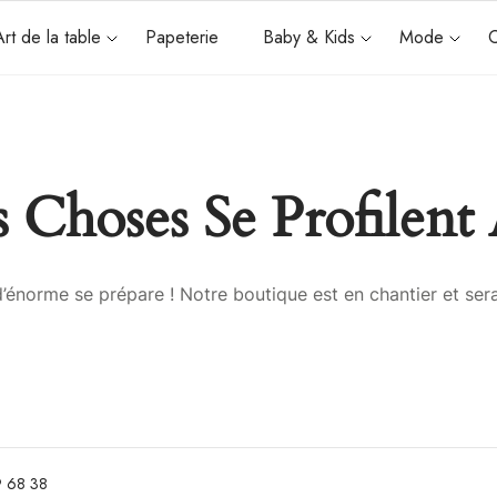
Art de la table
Papeterie
Baby & Kids
Mode
C
 Choses Se Profilent 
énorme se prépare ! Notre boutique est en chantier et sera
 68 38